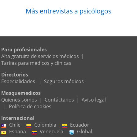
Más entrevistas a psicólogos
Para profesionales
Alta gratuita de servicios médicos
|
Tarifas para médicos y clínicas
Directorios
Especialidades
|
Seguros médicos
Masquemedicos
Quienes somos
|
Contáctanos
|
Aviso legal
|
Política de cookies
Internacional
Chile
Colombia
Ecuador
España
Venezuela
Global