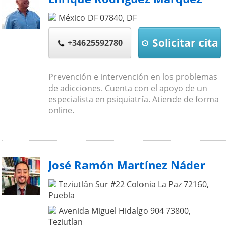
México DF
07840
,
DF
Solicitar cita
+34625592780
Prevención e intervención en los problemas
de adicciones. Cuenta con el apoyo de un
especialista en psiquiatría. Atiende de forma
online.
José Ramón Martínez Náder
Teziutlán Sur #22 Colonia La Paz
72160
,
Puebla
Avenida Miguel Hidalgo 904
73800
,
Teziutlan