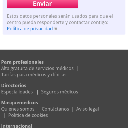
Estos datos personales serán usados para que el
centro pueda responderte y contactar contigo:
Política de privacidad
Para profesionales
Alta gratuita de servicios médicos
|
Tarifas para médicos y clínicas
Directorios
Especialidades
|
Seguros médicos
Masquemedicos
Quienes somos
|
Contáctanos
|
Aviso legal
|
Política de cookies
Internacional