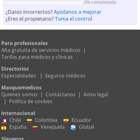
0% completada
¿Datos incorrectos?
Ayúdanos a mejorar
¿Eres el propietario?
Toma el control
Para profesionales
Alta gratuita de servicios médicos
|
Tarifas para médicos y clínicas
Directorios
Especialidades
|
Seguros médicos
Masquemedicos
Quienes somos
|
Contáctanos
|
Aviso legal
|
Política de cookies
Internacional
Chile
Colombia
Ecuador
España
Venezuela
Global
Síguenos