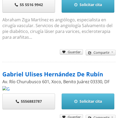
55 5516 9942
Solicitar cita
Abraham Ziga Martínez es angiólogo, especialista en
cirugía vascular. Servicios de angiología Salvamento del
pie diabético, cirugía láser para varices, escleroterapia
para arañitas...
Guardar
Compartir
Gabriel Ulises Hernández De Rubín
Av. Río Churubusco 601, Xoco, Benito Juárez
03330
,
DF
5556883787
Solicitar cita
Guardar
Compartir