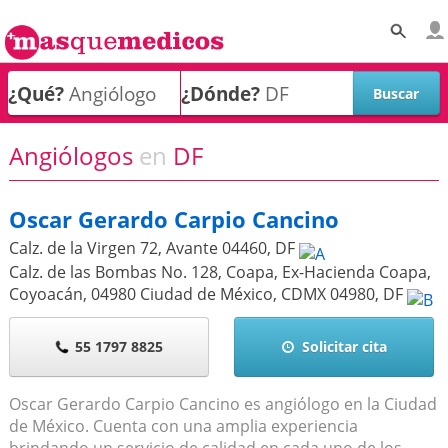
¿Qué?
¿Dónde?
Angiólogos
en
DF
Oscar Gerardo Carpio Cancino
Calz. de la Virgen 72, Avante
04460
,
DF
Calz. de las Bombas No. 128, Coapa, Ex-Hacienda Coapa,
Coyoacán, 04980 Ciudad de México, CDMX
04980
,
DF
55 1797 8825
Solicitar cita
Oscar Gerardo Carpio Cancino es angiólogo en la Ciudad
de México. Cuenta con una amplia experiencia
brindando un servicio de calidad en cada uno de los