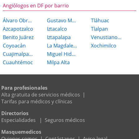
Angiólogos en DF por barrio
Álvaro Obregón
Gustavo Madero
Tláhuac
Azcapotzalco
Iztacalco
Tlalpan
Benito Juárez
Iztapalapa
Venustiano Carranza
Coyoacán
La Magdalena Contreras
Xochimilco
Cuajimalpa de Morelos
Miguel Hidalgo
Cuauhtémoc
Milpa Alta
Para profesionales
Alta gratuita de servicios médicos
|
Tarifas para médicos y clínicas
Directorios
Especialidades
|
Seguros médicos
Masquemedicos
Quienes somos
|
Contáctanos
|
Aviso legal