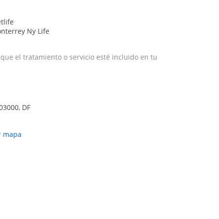
tlife
nterrey Ny Life
e el tratamiento o servicio esté incluido en tu
 03000, DF
r mapa