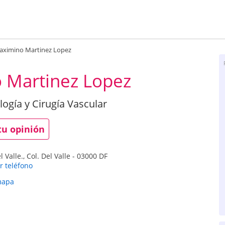
aximino Martinez Lopez
 Martinez Lopez
logía y Cirugía Vascular
tu opinión
alle., Col. Del Valle
-
03000
DF
r teléfono
mapa