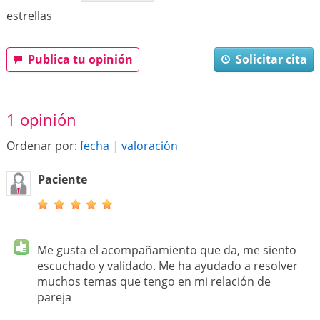
estrellas
Publica tu opinión
Solicitar cita
1 opinión
Ordenar por:
fecha
|
valoración
Paciente
Me gusta el acompañamiento que da, me siento
escuchado y validado. Me ha ayudado a resolver
muchos temas que tengo en mi relación de
pareja