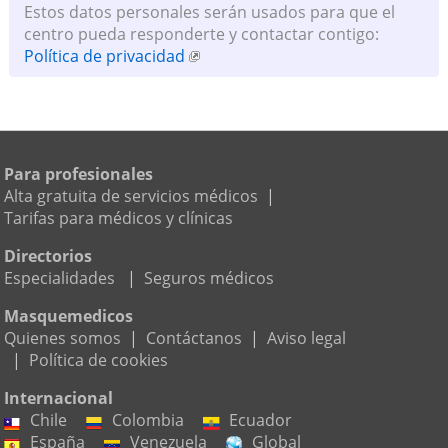
Estos datos personales serán usados para que el
centro pueda responderte y contactar contigo:
Política de privacidad
Para profesionales
Alta gratuita de servicios médicos
|
Tarifas para médicos y clínicas
Directorios
Especialidades
|
Seguros médicos
Masquemedicos
Quienes somos
|
Contáctanos
|
Aviso legal
|
Política de cookies
Internacional
Chile
Colombia
Ecuador
España
Venezuela
Global