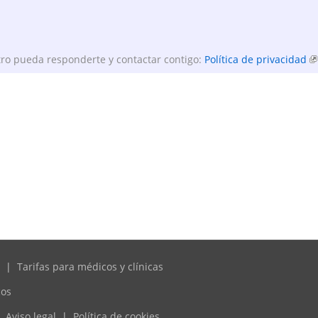
ro pueda responderte y contactar contigo:
Política de privacidad
|
Tarifas para médicos y clínicas
cos
Aviso legal
|
Política de cookies