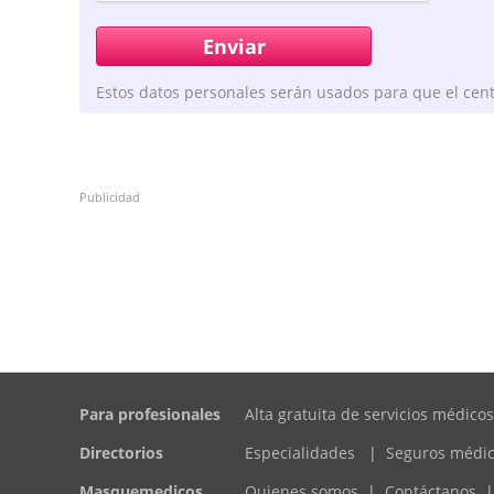
Estos datos personales serán usados para que el cent
Publicidad
Para profesionales
Alta gratuita de servicios médicos
Directorios
Especialidades
|
Seguros médi
Masquemedicos
Quienes somos
|
Contáctanos
|