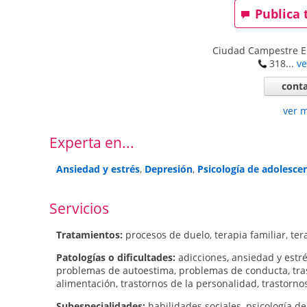
Publica 
Ciudad Campestre El
318...
ve
conta
ver 
Experta en...
Ansiedad y estrés
,
Depresión
,
Psicología de adolesce
Servicios
Tratamientos:
procesos de duelo
,
terapia familiar
,
ter
Patologí­as o dificultades:
adicciones
,
ansiedad y estr
problemas de autoestima
,
problemas de conducta
,
tr
alimentación
,
trastornos de la personalidad
,
trastorno
Subespecialidades:
habilidades sociales
,
psicología d