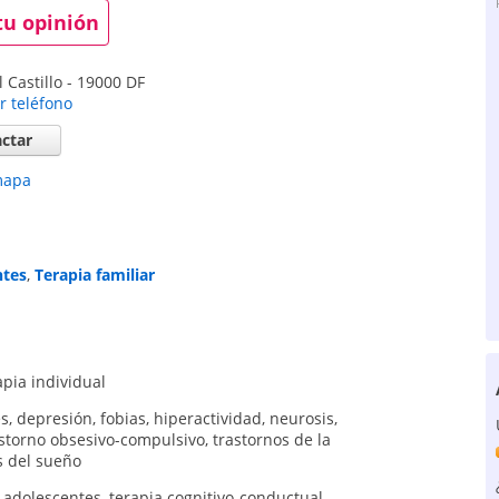
tu opinión
 Castillo
-
19000
DF
r teléfono
ctar
mapa
ntes
,
Terapia familiar
apia individual
és
,
depresión
,
fobias
,
hiperactividad
,
neurosis
,
astorno obsesivo-compulsivo
,
trastornos de la
s del sueño
e adolescentes
,
terapia cognitivo-conductual