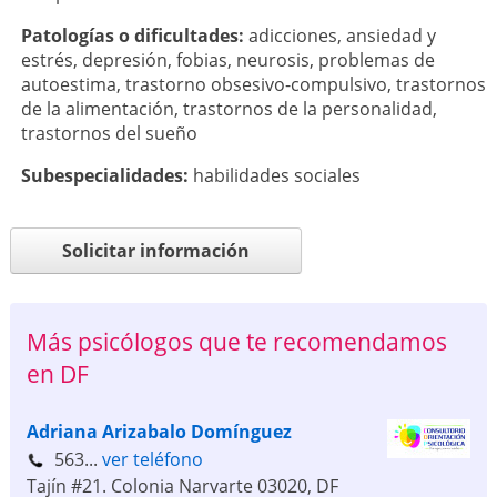
Patologí­as o dificultades:
adicciones
,
ansiedad y
estrés
,
depresión
,
fobias
,
neurosis
,
problemas de
autoestima
,
trastorno obsesivo-compulsivo
,
trastornos
de la alimentación
,
trastornos de la personalidad
,
trastornos del sueño
Subespecialidades:
habilidades sociales
Solicitar información
Más psicólogos que te recomendamos
en DF
Adriana Arizabalo Domínguez
563...
ver teléfono
Tajín #21. Colonia Narvarte
03020
,
DF