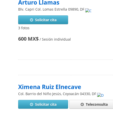
Arturo Llamas
Blv. Capri Col. Lomas Estrella
09890
,
DF
Solicitar cita
3 fotos
600 MX$
/ Sesión individual
Ximena Ruiz Elnecave
Col. Barrio del Niño Jesús, Coyoacán
04330
,
DF
Solicitar cita
Teleconsulta