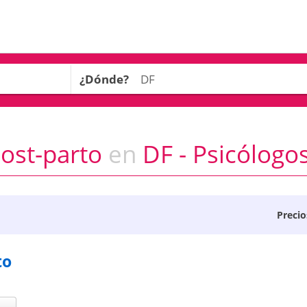
¿Dónde?
ost-parto
en
DF - Psicólogo
Precio
to