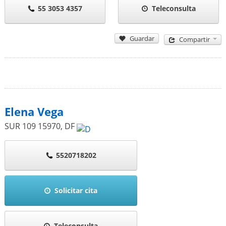
55 3053 4357
Teleconsulta
Guardar
Compartir
Elena Vega
SUR 109
15970
,
DF
5520718202
Solicitar cita
Teleconsulta