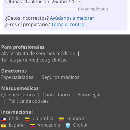
Ultima actualización: 26/abril/2013
0% completada
¿Datos incorrectos?
Ayúdanos a mejorar
¿Eres el propietario?
Toma el control
Para profesionales
Alta gratuita de servicios médicos
|
Tarifas para médicos y clínicas
Directorios
Especialidades
|
Seguros médicos
Masquemedicos
Quienes somos
|
Contáctanos
|
Aviso legal
|
Política de cookies
Internacional
Chile
Colombia
Ecuador
España
Venezuela
Global