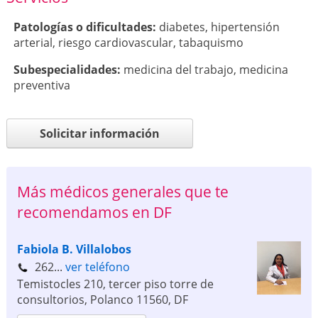
Patologí­as o dificultades:
diabetes
,
hipertensión
arterial
,
riesgo cardiovascular
,
tabaquismo
Subespecialidades:
medicina del trabajo
,
medicina
preventiva
Solicitar información
Más médicos generales que te
recomendamos en DF
Fabiola B. Villalobos
262...
ver teléfono
Temistocles 210, tercer piso torre de
consultorios, Polanco
11560
,
DF