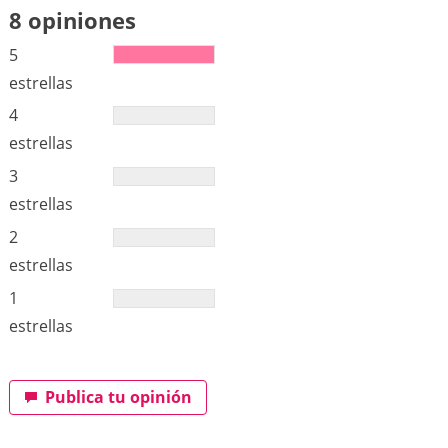
8 opiniones
5
estrellas
4
estrellas
3
estrellas
2
estrellas
1
estrellas
Publica tu opinión