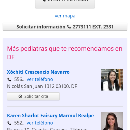
ver mapa
Solicitar información
2773111 EXT. 2331
Más pediatras que te recomendamos en
DF
Xóchitl Crescencio Navarro
556...
ver teléfono
Nicolás San Juan 1312
03100
,
DF
Solicitar cita
Karen Sharlot Faisury Marmol Realpe
552...
ver teléfono
Palmas 10, Granjas Cabrera, Tláhuac,