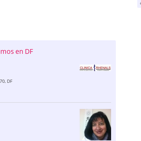
amos en DF
70
,
DF