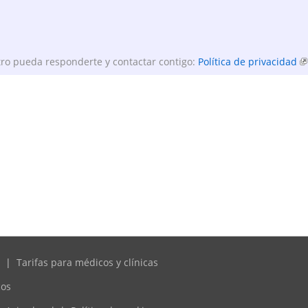
ro pueda responderte y contactar contigo:
Política de privacidad
|
Tarifas para médicos y clínicas
cos