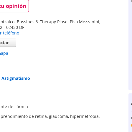
tu opinión
otzalco. Bussines & Therapy Plase. Piso Mezzanini,
32
-
02430
DF
r teléfono
ctar
mapa
,
Astigmatismo
ante de córnea
prendimiento de retina
,
glaucoma
,
hipermetropía
,