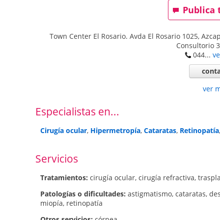
Publica 
Town Center El Rosario. Avda El Rosario 1025, Azcap
Consultorio 
044...
ve
conta
ver 
Especialistas en...
Cirugía ocular
,
Hipermetropía
,
Cataratas
,
Retinopatía
Servicios
Tratamientos:
cirugía ocular
,
cirugía refractiva
,
traspl
Patologí­as o dificultades:
astigmatismo
,
cataratas
,
des
miopía
,
retinopatía
Otros servicios:
córnea