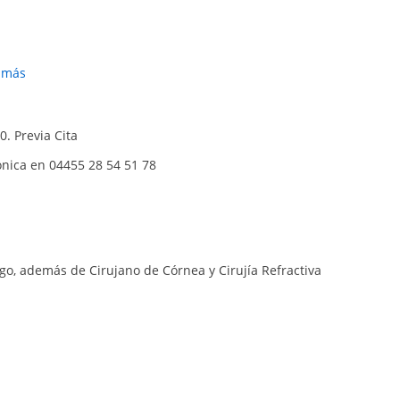
r más
0. Previa Cita
ónica en 04455 28 54 51 78
go, además de Cirujano de Córnea y Cirujía Refractiva