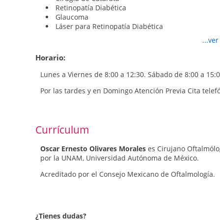
Retinopatía Diabética
Glaucoma
Láser para Retinopatía Diabética
Retina
...ve
Desprendimiento de retina
Córnea
Horario:
Catarata
Etc
Lunes a Viernes de 8:00 a 12:30. Sábado de 8:00 a 15:0
Por las tardes y en Domingo Atención Previa Cita telef
Currículum
Oscar Ernesto Olivares Morales
es Cirujano Oftalmólo
por la UNAM, Universidad Autónoma de México.
Acreditado por el Consejo Mexicano de Oftalmología.
¿Tienes dudas?