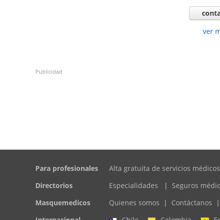
conta
ver 
Publicidad
Para profesionales
Alta gratuita de servicios médicos
Directorios
Especialidades
|
Seguros médi
Masquemedicos
Quienes somos
|
Contáctanos
|
Internacional
Chile
Colombia
E