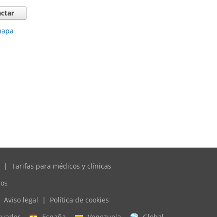
ctar
mapa
|
Tarifas para médicos y clínicas
cos
Aviso legal
|
Política de cookies
cuador
España
Venezuela
Global