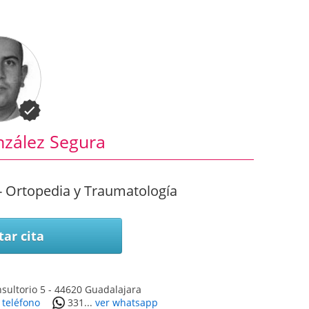
nzález Segura
- Ortopedia y Traumatología
tar cita
sultorio 5
-
44620
Guadalajara
 teléfono
331...
ver whatsapp