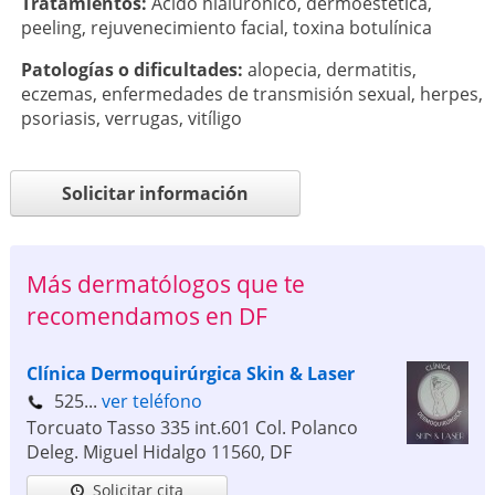
Tratamientos:
Ácido hialurónico
,
dermoestética
,
peeling
,
rejuvenecimiento facial
,
toxina botulínica
Patologí­as o dificultades:
alopecia
,
dermatitis
,
eczemas
,
enfermedades de transmisión sexual
,
herpes
,
psoriasis
,
verrugas
,
vitíligo
Solicitar información
Más dermatólogos que te
recomendamos en DF
Clínica Dermoquirúrgica Skin & Laser
525...
ver teléfono
Torcuato Tasso 335 int.601 Col. Polanco
Deleg. Miguel Hidalgo
11560
,
DF
Solicitar cita