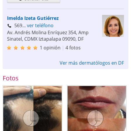
Imelda Izeta Gutiérrez
569...
ver teléfono
Av. Andrés Molina Enríquez 354, Amp
Sinatel, CDMX Iztapalapa
09090
,
DF
1 opinión
|
4 fotos
Ver más dermatólogos en DF
Fotos