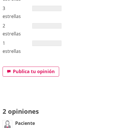
3
estrellas
2
estrellas
1
estrellas
Publica tu opinión
2 opiniones
Paciente