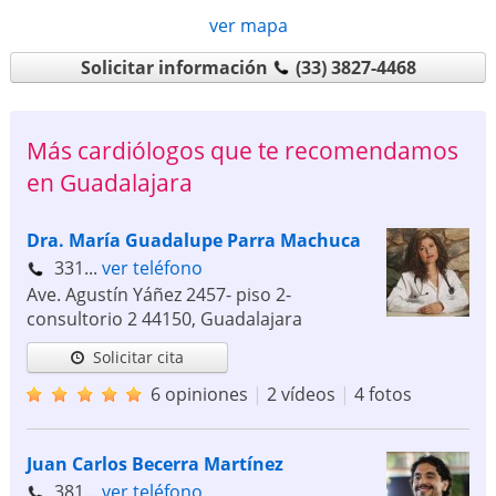
ver mapa
Solicitar información
(33) 3827-4468
Más cardiólogos que te recomendamos
en Guadalajara
Dra. María Guadalupe Parra Machuca
331...
ver teléfono
Ave. Agustín Yáñez 2457- piso 2-
consultorio 2
44150
,
Guadalajara
Solicitar cita
6 opiniones
|
2 vídeos
|
4 fotos
Juan Carlos Becerra Martínez
381...
ver teléfono