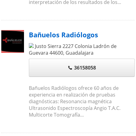
interpretación de los resultados de los...
Bañuelos Radiólogos
Justo Sierra 2227 Colonia Ladrón de
Guevara
44600
,
Guadalajara
36158058
Bañuelos Radiólogos ofrece 60 años de
experiencia en realización de pruebas
diagnósticas: Resonancia magnética
Ultrasonido Espectroscopía Angio T.A.C.
Multicorte Tomografía...