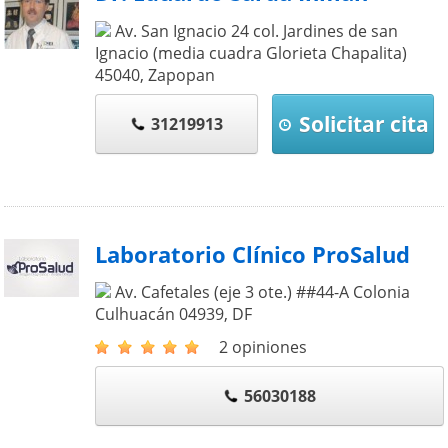
Av. San Ignacio 24 col. Jardines de san
Ignacio (media cuadra Glorieta Chapalita)
45040
,
Zapopan
Solicitar cita
31219913
Laboratorio Clínico ProSalud
Av. Cafetales (eje 3 ote.) ##44-A Colonia
Culhuacán
04939
,
DF
2 opiniones
56030188