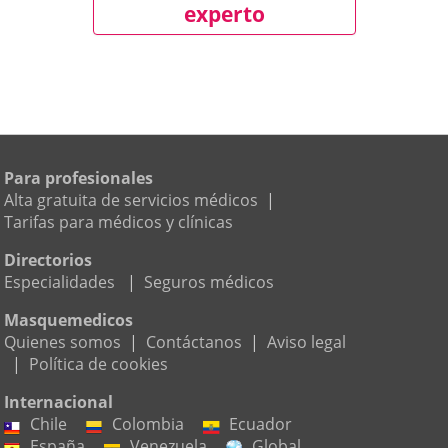
experto
Para profesionales
Alta gratuita de servicios médicos
|
Tarifas para médicos y clínicas
Directorios
Especialidades
|
Seguros médicos
Masquemedicos
Quienes somos
|
Contáctanos
|
Aviso legal
|
Política de cookies
Internacional
Chile
Colombia
Ecuador
España
Venezuela
Global