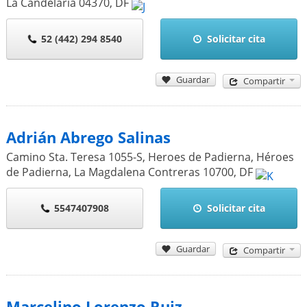
La Candelaria
04370
,
DF
52 (442) 294 8540
Solicitar cita
Guardar
Compartir
Adrián Abrego Salinas
Camino Sta. Teresa 1055-S, Heroes de Padierna, Héroes
de Padierna, La Magdalena Contreras
10700
,
DF
5547407908
Solicitar cita
Guardar
Compartir
Marcelino Lorenzo Ruiz