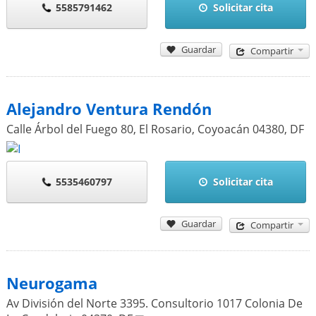
5585791462
Solicitar cita
Guardar
Compartir
Alejandro Ventura Rendón
Calle Árbol del Fuego 80, El Rosario, Coyoacán
04380
,
DF
5535460797
Solicitar cita
Guardar
Compartir
Neurogama
Av División del Norte 3395. Consultorio 1017 Colonia De