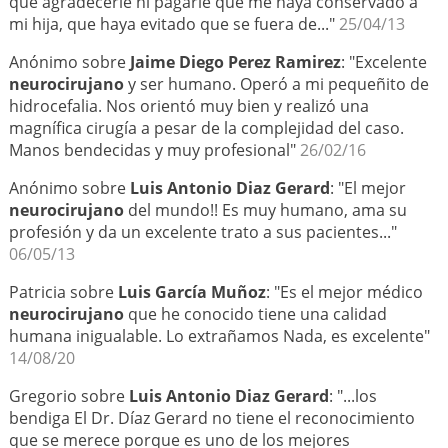
que agradecerle ni pagarle que me haya conservado a
mi hija, que haya evitado que se fuera de..."
25/04/13
Anónimo sobre
Jaime Diego Perez Ramirez
: "Excelente
neurocirujano
y ser humano. Operó a mi pequeñito de
hidrocefalia. Nos orientó muy bien y realizó una
magnífica cirugía a pesar de la complejidad del caso.
Manos bendecidas y muy profesional"
26/02/16
Anónimo sobre
Luis Antonio Diaz Gerard
: "El mejor
neurocirujano
del mundo!! Es muy humano, ama su
profesión y da un excelente trato a sus pacientes..."
06/05/13
Patricia sobre
Luis García Muñoz
: "Es el mejor médico
neurocirujano
que he conocido tiene una calidad
humana inigualable. Lo extrañamos Nada, es excelente"
14/08/20
Gregorio sobre
Luis Antonio Diaz Gerard
: "...los
bendiga El Dr. Díaz Gerard no tiene el reconocimiento
que se merece porque es uno de los mejores