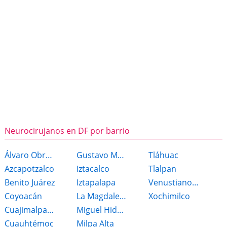
Neurocirujanos en DF por barrio
Álvaro Obregón
Gustavo Madero
Tláhuac
Azcapotzalco
Iztacalco
Tlalpan
Benito Juárez
Iztapalapa
Venustiano Carranza
Coyoacán
La Magdalena Contreras
Xochimilco
Cuajimalpa de Morelos
Miguel Hidalgo
Cuauhtémoc
Milpa Alta