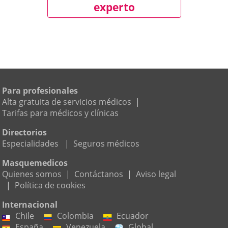
experto
Para profesionales
Alta gratuita de servicios médicos
|
Tarifas para médicos y clínicas
Directorios
Especialidades
|
Seguros médicos
Masquemedicos
Quienes somos
|
Contáctanos
|
Aviso legal
|
Política de cookies
Internacional
Chile
Colombia
Ecuador
España
Venezuela
Global