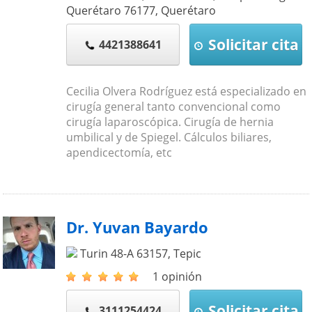
Querétaro
76177
,
Querétaro
Solicitar cita
4421388641
Cecilia Olvera Rodríguez está especializado en
cirugía general tanto convencional como
cirugía laparoscópica. Cirugía de hernia
umbilical y de Spiegel. Cálculos biliares,
apendicectomía, etc
Dr. Yuvan Bayardo
Turin 48-A
63157
,
Tepic
1 opinión
Solicitar cita
3111254424