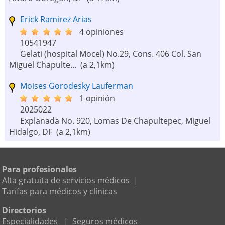
Erick Ramirez Arias
4 opiniones
10541947
Gelati (hospital Mocel) No.29, Cons. 406 Col. San
Miguel Chapulte...
(a 2,1km)
Moises Gorodesky Lauferman
1 opinión
2025022
Explanada No. 920, Lomas De Chapultepec, Miguel
Hidalgo, DF
(a 2,1km)
Victor Manuel Salas Lara
1 opinión
Para profesionales
2773111
Alta gratuita de servicios médicos
|
Gelati 29-104, San Miguel Chapultepec, Miguel
Tarifas para médicos y clínicas
Hidalgo, DF
(a 2,3km)
Directorios
David Bialostozky Kricheusky
Especialidades
|
Seguros médicos